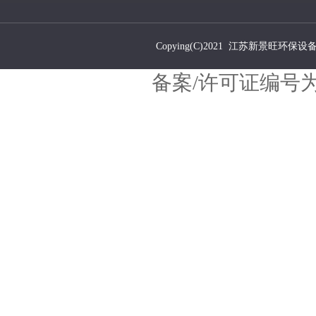
Copying(C)2021 江苏新景旺环保设备有限公
备案/许可证编号