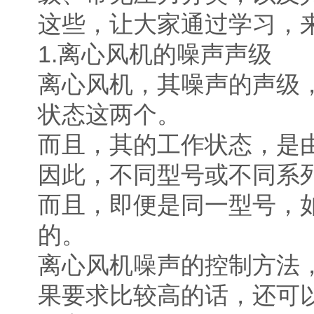
这些，让大家通过学习，
1.离心风机的噪声声级
离心风机，其噪声的声级
状态这两个。
而且，其的工作状态，是
因此，不同型号或不同系
而且，即便是同一型号，
的。
离心风机噪声的控制方法
果要求比较高的话，还可