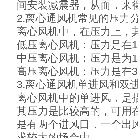
间安装减震器，从而，来
2.离心通风机常见的压力
离心风机中，在压力上，
低压离心风机：压力是在10
中压离心风机：压力是为100
高压离心风机：压力是在30
3.离心通风机单进风和双
离心风机中的单进风，是
其压力是比较高的，可用
是有两个进风口，一个出
求较大的场合中。